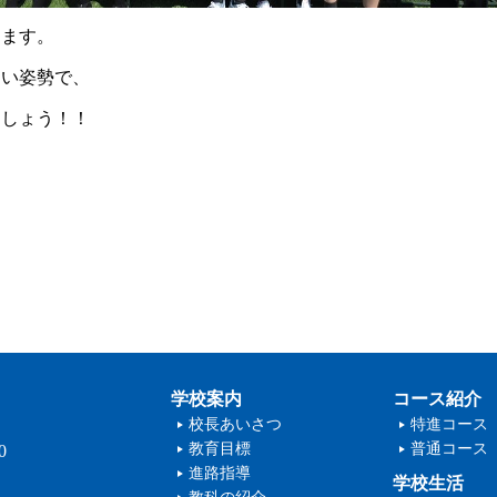
します。
ない姿勢で、
ましょう！！
学校案内
コース紹介
校長あいさつ
特進コース
教育目標
普通コース
0
進路指導
学校生活