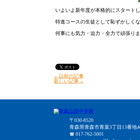
いよいよ新年度が本格的にスタート
特進コースの生徒として恥ずかしく
何事にも気力・迫力・全力で頑張り
←以前の記事
新しい記事→
〒
030-8520
青森県
青森市
青葉3丁目13番地4
☎ 017-762-5001