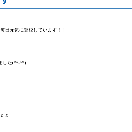
、毎日元気に登校しています！！
(*^-^*)
た♬♬