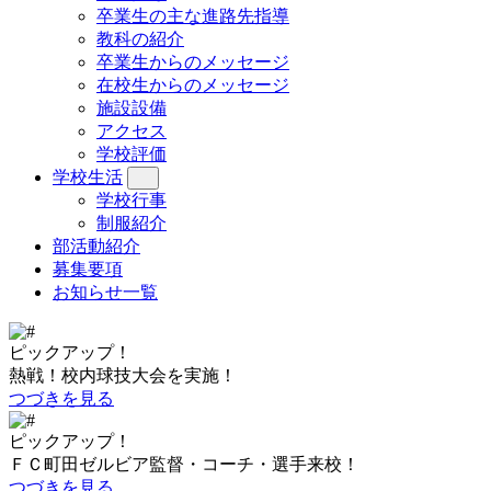
卒業生の主な進路先指導
教科の紹介
卒業生からのメッセージ
在校生からのメッセージ
施設設備
アクセス
学校評価
学校生活
学校行事
制服紹介
部活動紹介
募集要項
お知らせ一覧
ピックアップ！
熱戦！校内球技大会を実施！
つづきを見る
ピックアップ！
ＦＣ町田ゼルビア監督・コーチ・選手来校！
つづきを見る