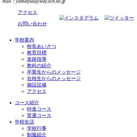
mail：yamatyuu@leaf.ocn.ne.jp
アクセス
お問い合わせ
学校案内
校長あいさつ
教育目標
進路指導
教科の紹介
卒業生からのメッセージ
在校生からのメッセージ
施設設備
アクセス
コース紹介
特進コース
普通コース
学校生活
学校行事
制服紹介