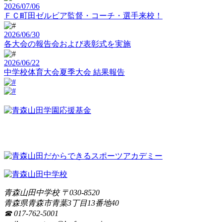
2026/07/06
ＦＣ町田ゼルビア監督・コーチ・選手来校！
2026/06/30
各大会の報告会および表彰式を実施
2026/06/22
中学校体育大会夏季大会 結果報告
青森山田中学校
〒
030-8520
青森県
青森市
青葉3丁目13番地40
☎ 017-762-5001