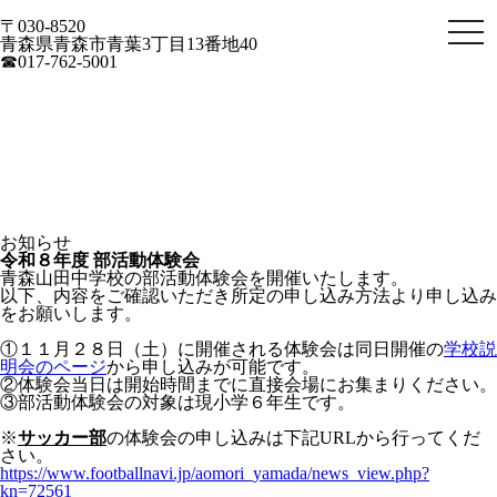
〒030-8520
togg
青森県青森市青葉3丁目13番地40
navi
☎017-762-5001
お知らせ
令和８年度 部活動体験会
青森山田中学校の部活動体験会を開催いたします。
以下、内容をご確認いただき所定の申し込み方法より申し込み
をお願いします。
①１１月２８日（土）に開催される体験会は同日開催の
学校説
明会のページ
から申し込みが可能です。
②体験会当日は開始時間までに直接会場にお集まりください。
③部活動体験会の対象は現小学６年生です。
※
サッカー部
の体験会の申し込みは下記URLから行ってくだ
さい。
https://www.footballnavi.jp/aomori_yamada/news_view.php?
kn=72561