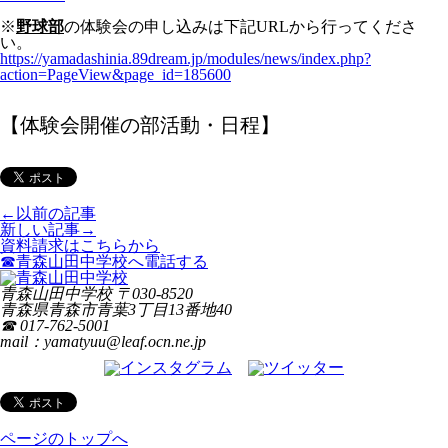
※
野球部
の体験会の申し込みは下記URLから行ってくださ
い。
https://yamadashinia.89dream.jp/modules/news/index.php?
action=PageView&page_id=185600
【体験会開催の部活動・日程】
←以前の記事
新しい記事→
資料請求はこちらから
☎青森山田中学校へ電話する
青森山田中学校
〒
030-8520
青森県
青森市
青葉3丁目13番地40
☎ 017-762-5001
mail：yamatyuu@leaf.ocn.ne.jp
ページのトップへ