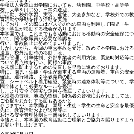
申し上げます。
学校法⼈⻘森⼭⽥学園においても、幼稚園、中学校・⾼等学
校、⼤学をはじめ、⽇常の送迎、
部活動、校外学習、実習、遠征、⼤会参加など、学校外での教
育活動や移動を伴う活動を実施
しており、その際にはバスその他の⾞両を利⽤して園児・⽣
徒・学⽣が移動する機会があります。
本学園では、これまでも各活動における移動時の安全確保につ
いて、関係教職員が必要な確認を
⾏い、事故防⽌に努めてまいりました。
しかしながら、今回の重⼤事故を受け、改めて本学園における
送迎、校外活動時の移動⼿段、
運⾏管理、引率体制、外部事業者の利⽤⽅法、緊急時対応等に
ついて再点検を⾏い、同様の事故
を未然に防⽌するための⾒直しを早急に進めております。
特に、園児・⽣徒・学⽣が乗⾞する⾞両の運転者、⾞両の安全
確認、運⾏経路、引率教職員の配
置、シートベルト着⽤確認、緊急時の連絡体制等について、学
園全体として必要なルールを整理
し、より安全で確実な運⽤を徹底してまいります。
保護者の皆様、地域の皆様、関係者の皆様におかれましては、
ご⼼配をおかけする⾯もあるかと
存じますが、本学園は、園児・⽣徒・学⽣の⽣命と安全を最優
先に、教育活動および送迎等に
おける安全管理体制を⼀層強化してまいります。
今後とも、本学園の教育活動にご理解とご協⼒を賜りますよう
お願い申し上げます。
・