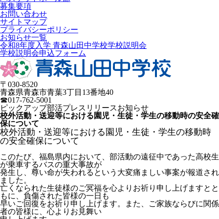
募集要項
お問い合わせ
サイトマップ
プライバシーポリシー
お知らせ一覧
令和8年度入学 青森山田中学校学校説明会
学校説明会申込フォーム
〒030-8520
青森県青森市青葉3丁目13番地40
☎017-762-5001
ピックアップ
部活
プレスリリース
お知らせ
校外活動・送迎等における園児・⽣徒・学⽣の移動時の安全確
保について
校外活動・送迎等における園児・⽣徒・学⽣の移動時
の安全確保について
このたび、福島県内において、部活動の遠征中であった⾼校⽣
が乗⾞するバスの重⼤事故が
発⽣し、尊い命が失われるという⼤変痛ましい事案が報道され
ました。
亡くなられた⽣徒様のご冥福を⼼よりお祈り申し上げますとと
もに、負傷された皆様の⼀⽇も
早いご回復をお祈り申し上げます。また、ご家族ならびに関係
者の皆様に、⼼よりお⾒舞い