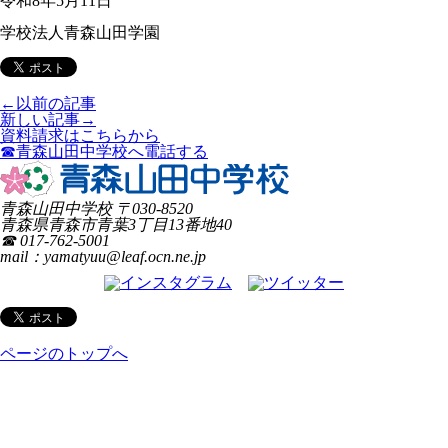
令和8年5⽉11⽇
・
学校法⼈⻘森⼭⽥学園
←以前の記事
新しい記事→
資料請求はこちらから
☎青森山田中学校へ電話する
青森山田中学校
〒
030-8520
青森県
青森市
青葉3丁目13番地40
☎ 017-762-5001
mail：yamatyuu@leaf.ocn.ne.jp
ページのトップへ