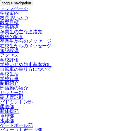
toggle navigation
トップページ
学校案内
校長あいさつ
教育目標
進路指導
卒業生の主な進路先
教科の紹介
卒業生からのメッセージ
在校生からのメッセージ
施設設備
アクセス
学校評価
学校いじめ防止基本方針
自転車の乗り方について
学校生活
学校行事
制服紹介
部活動の紹介
サッカー部
硬式野球部
バドミントン部
柔道部
新体操部
卓球部
水泳部
ゲートボール部
バスケットボール部