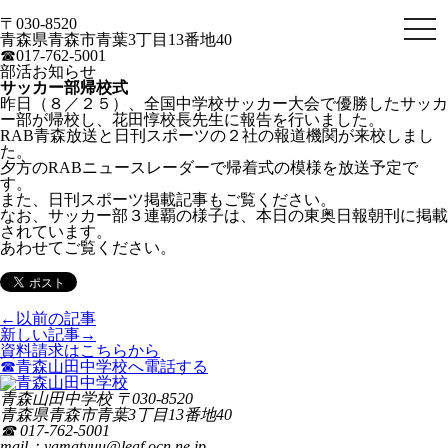
〒030-8520
togg
青森県青森市青葉3丁目13番地40
navi
☎017-762-5001
部活
お知らせ
サッカー部帰校式
昨日（８／２５）、全国中学校サッカー大会で優勝したサッカ
ー部が帰校し、花田惇校長先生に報告を行いました。
RAB青森放送と日刊スポーツの２社の報道機関が来校しまし
た。
夕方のRABニュースレーダーで帰着式の模様を放送予定で
す。
また、日刊スポーツ掲載記事もご覧ください。
なお、サッカー部３連覇の様子は、本日の東奥日報朝刊に掲載
されています。
あわせてご覧ください。
←以前の記事
新しい記事→
資料請求はこちらから
☎青森山田中学校へ電話する
青森山田中学校
〒
030-8520
青森県
青森市
青葉3丁目13番地40
☎ 017-762-5001
mail：yamatyuu@leaf.ocn.ne.jp