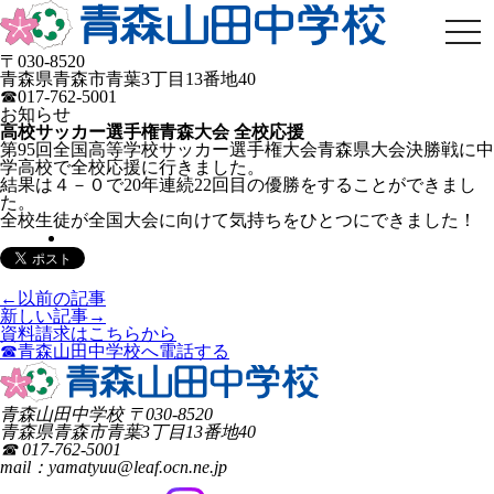
togg
navi
〒030-8520
青森県青森市青葉3丁目13番地40
☎017-762-5001
お知らせ
高校サッカー選手権青森大会 全校応援
第95回全国高等学校サッカー選手権大会青森県大会決勝戦に中
学高校で全校応援に行きました。
結果は４－０で20年連続22回目の優勝をすることができまし
た。
全校生徒が全国大会に向けて気持ちをひとつにできました！
←以前の記事
新しい記事→
資料請求はこちらから
☎青森山田中学校へ電話する
青森山田中学校
〒
030-8520
青森県
青森市
青葉3丁目13番地40
☎ 017-762-5001
mail：yamatyuu@leaf.ocn.ne.jp