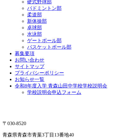
硬式野球部
バドミントン部
柔道部
新体操部
卓球部
水泳部
ゲートボール部
バスケットボール部
募集要項
お問い合わせ
サイトマップ
プライバシーポリシー
お知らせ一覧
令和8年度入学 青森山田中学校学校説明会
学校説明会申込フォーム
〒030-8520
青森県青森市青葉3丁目13番地40