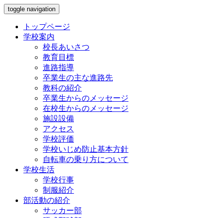
toggle navigation
トップページ
学校案内
校長あいさつ
教育目標
進路指導
卒業生の主な進路先
教科の紹介
卒業生からのメッセージ
在校生からのメッセージ
施設設備
アクセス
学校評価
学校いじめ防止基本方針
自転車の乗り方について
学校生活
学校行事
制服紹介
部活動の紹介
サッカー部