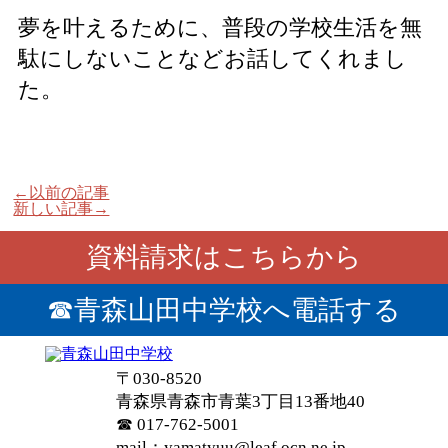
夢を叶えるために、普段の学校生活を無
駄にしないことなどお話してくれまし
た。
←以前の記事
新しい記事→
資料請求はこちらから
☎青森山田中学校へ電話する
〒
030-8520
青森県
青森市
青葉3丁目13番地40
☎ 017-762-5001
mail：yamatyuu@leaf.ocn.ne.jp