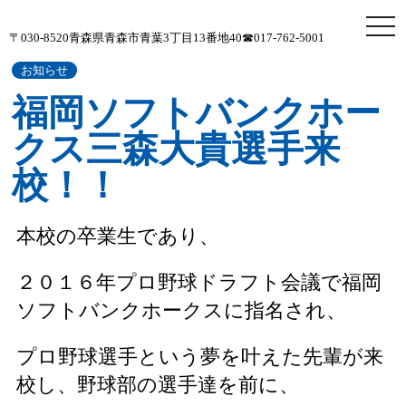
tog
〒030-8520
青森県青森市青葉3丁目13番地40
☎017-762-5001
nav
お知らせ
福岡ソフトバンクホー
クス三森大貴選手来
校！！
本校の卒業生であり、
２０１６年プロ野球ドラフト会議で福岡
ソフトバンクホークスに指名され、
プロ野球選手という夢を叶えた先輩が来
校し、野球部の選手達を前に、