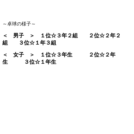
～卓球の様子～
＜ 男子 ＞ １位☆３年２組 ２位☆２年２
組 ３位☆１年３組
＜ 女子 ＞ １位☆３年生 ２位☆２年
生 ３位☆１年生