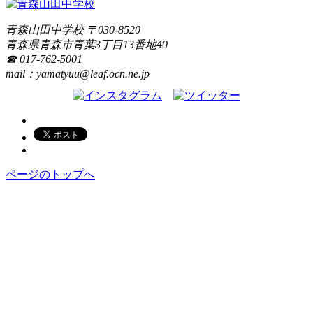
青森山田中学校
〒
030-8520
青森県
青森市
青葉3丁目13番地40
☎ 017-762-5001
mail：yamatyuu@leaf.ocn.ne.jp
ページのトップへ