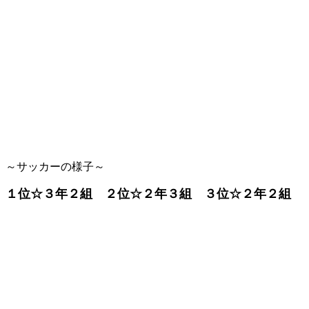
～サッカーの様子～
１位☆３年２組 ２位☆２年３組 ３位☆２年２組