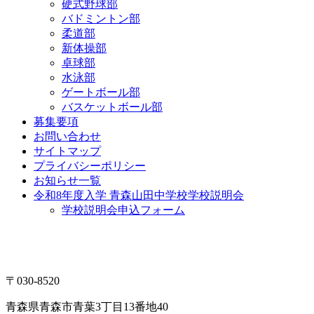
硬式野球部
バドミントン部
柔道部
新体操部
卓球部
水泳部
ゲートボール部
バスケットボール部
募集要項
お問い合わせ
サイトマップ
プライバシーポリシー
お知らせ一覧
令和8年度入学 青森山田中学校学校説明会
学校説明会申込フォーム
〒030-8520
青森県青森市青葉3丁目13番地40