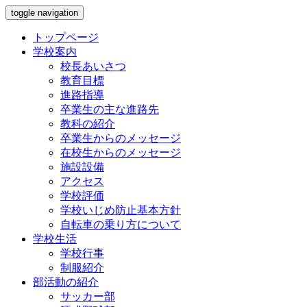
toggle navigation
トップページ
学校案内
校長あいさつ
教育目標
進路指導
卒業生の主な進路先
教科の紹介
卒業生からのメッセージ
在校生からのメッセージ
施設設備
アクセス
学校評価
学校いじめ防止基本方針
自転車の乗り方について
学校生活
学校行事
制服紹介
部活動の紹介
サッカー部