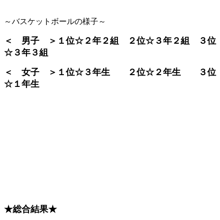
～バスケットボールの様子～
＜ 男子 ＞１位☆２年２組 ２位☆３年２組 ３位
☆３年３組
＜ 女子 ＞１位☆３年生 ２位☆２年生 ３位
☆１年生
★総合結果★