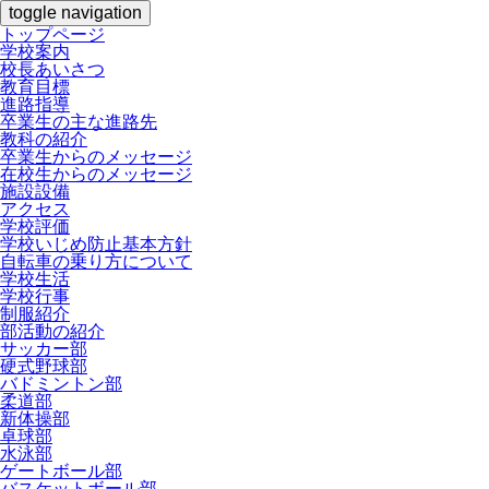
toggle navigation
トップページ
学校案内
校長あいさつ
教育目標
進路指導
卒業生の主な進路先
教科の紹介
卒業生からのメッセージ
在校生からのメッセージ
施設設備
アクセス
学校評価
学校いじめ防止基本方針
自転車の乗り方について
学校生活
学校行事
制服紹介
部活動の紹介
サッカー部
硬式野球部
バドミントン部
柔道部
新体操部
卓球部
水泳部
ゲートボール部
バスケットボール部