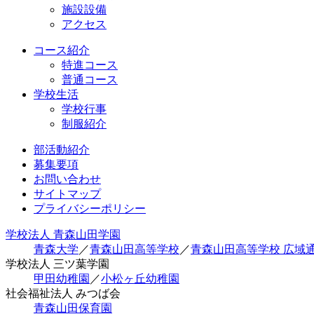
施設設備
アクセス
コース紹介
特進コース
普通コース
学校生活
学校行事
制服紹介
部活動紹介
募集要項
お問い合わせ
サイトマップ
プライバシーポリシー
学校法人 青森山田学園
青森大学
／
青森山田高等学校
／
青森山田高等学校 広域
学校法人 三ツ葉学園
甲田幼稚園
／
小松ヶ丘幼稚園
社会福祉法人 みつば会
青森山田保育園