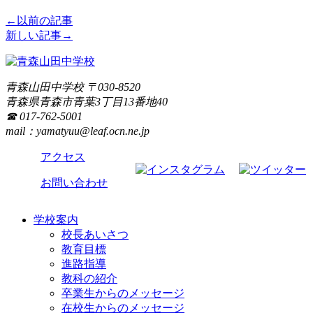
←以前の記事
新しい記事→
青森山田中学校
〒
030-8520
青森県
青森市
青葉3丁目13番地40
☎ 017-762-5001
mail：yamatyuu@leaf.ocn.ne.jp
アクセス
お問い合わせ
学校案内
校長あいさつ
教育目標
進路指導
教科の紹介
卒業生からのメッセージ
在校生からのメッセージ