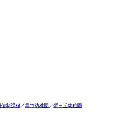
通信制課程
／
呉竹幼稚園
／
螢ヶ丘幼稚園