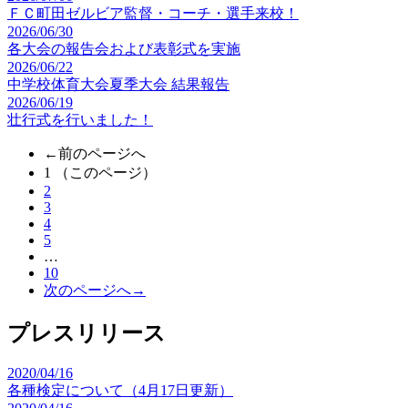
ＦＣ町田ゼルビア監督・コーチ・選手来校！
2026/06/30
各大会の報告会および表彰式を実施
2026/06/22
中学校体育大会夏季大会 結果報告
2026/06/19
壮行式を行いました！
←前のページへ
1
（このページ）
2
3
4
5
…
10
次のページへ→
プレスリリース
2020/04/16
各種検定について（4月17日更新）