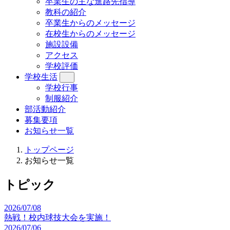
卒業生の主な進路先指導
教科の紹介
卒業生からのメッセージ
在校生からのメッセージ
施設設備
アクセス
学校評価
学校生活
学校行事
制服紹介
部活動紹介
募集要項
お知らせ一覧
トップページ
お知らせ一覧
トピック
2026/07/08
熱戦！校内球技大会を実施！
2026/07/06