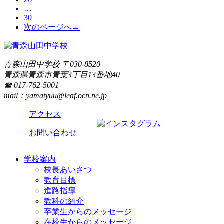
…
30
次のページへ→
青森山田中学校
〒
030-8520
青森県
青森市
青葉3丁目13番地40
☎ 017-762-5001
mail：yamatyuu@leaf.ocn.ne.jp
アクセス
お問い合わせ
学校案内
校長あいさつ
教育目標
進路指導
教科の紹介
卒業生からのメッセージ
在校生からのメッセージ