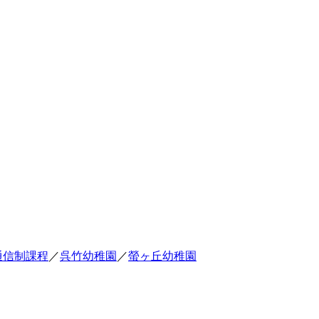
通信制課程
／
呉竹幼稚園
／
螢ヶ丘幼稚園