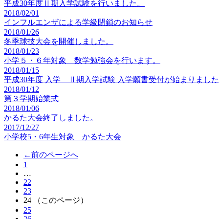
平成30年度Ⅱ期入学試験を行いました。
2018/02/01
インフルエンザによる学級閉鎖のお知らせ
2018/01/26
冬季球技大会を開催しました。
2018/01/23
小学５・６年対象 数学勉強会を行います。
2018/01/15
平成30年度 入学 Ⅱ期入学試験 入学願書受付が始まりまし
2018/01/12
第３学期始業式
2018/01/06
かるた大会終了しました。
2017/12/27
小学校5・6年生対象 かるた大会
←前のページへ
1
…
22
23
24
（このページ）
25
26