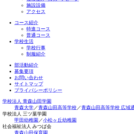
施設設備
アクセス
コース紹介
特進コース
普通コース
学校生活
学校行事
制服紹介
部活動紹介
募集要項
お問い合わせ
サイトマップ
プライバシーポリシー
学校法人 青森山田学園
青森大学
／
青森山田高等学校
／
青森山田高等学校 広域
学校法人 三ツ葉学園
甲田幼稚園
／
小松ヶ丘幼稚園
社会福祉法人 みつば会
青森山田保育園