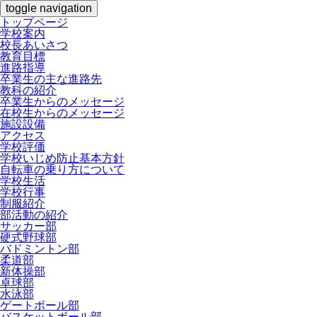
toggle navigation
トップページ
学校案内
校長あいさつ
教育目標
進路指導
卒業生の主な進路先
教科の紹介
卒業生からのメッセージ
在校生からのメッセージ
施設設備
アクセス
学校評価
学校いじめ防止基本方針
自転車の乗り方について
学校生活
学校行事
制服紹介
部活動の紹介
サッカー部
硬式野球部
バドミントン部
柔道部
新体操部
卓球部
水泳部
ゲートボール部
バスケットボール部