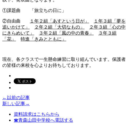
①課題曲 「旅立ちの日に」
②自由曲
１年２組「あすという日が」
１年３組「夢を
追いかけて」
２年２組「大切なもの」
２年３組「心の中
にきらめいて」
３年２組「風の中の青春」
３年３組
「花」
特進「きみとともに」
現在、各クラスで一生懸命練習に取り組んでいます。保護者
の皆様の来校を心よりお待ちしております。
←以前の記事
新しい記事→
資料請求はこちらから
☎青森山田中学校へ電話する